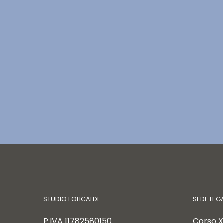
STUDIO FOLICALDI
SEDE LEG
P.IVA
11782580150
Corso X