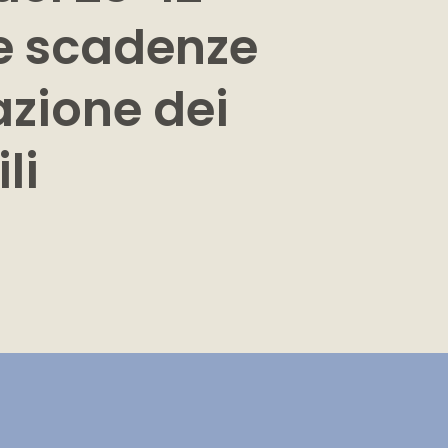
 e scadenze
azione dei
li