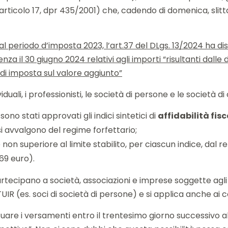
ticolo 17, dpr 435/2001) che, cadendo di domenica, slitta a
 periodo d’imposta 2023, l’art.37 del DLgs. 13/2024 ha dis
 il 30 giugno 2024 relativi agli importi “risultanti dalle d
 di imposta sul valore aggiunto”
duali, i professionisti, le società di persone e le società di
no stati approvati gli indici sintetici di
affidabilità fisc
si avvalgono del regime forfettario;
n superiore al limite stabilito, per ciascun indice, dal r
69 euro).
rtecipano a società, associazioni e imprese soggette agli 
 TUIR (es. soci di società di persone) e si applica anche ai c
ttuare i versamenti entro il trentesimo giorno successivo