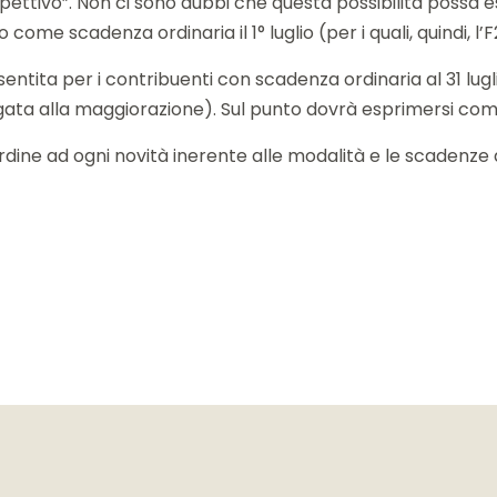
spettivo”. Non ci sono dubbi che questa possibilità possa 
ome scadenza ordinaria il 1° luglio (per i quali, quindi, l’F
sentita per i contribuenti con scadenza ordinaria al 31 lugl
egata alla maggiorazione). Sul punto dovrà esprimersi com
ordine ad ogni novità inerente alle modalità e le scadenze d