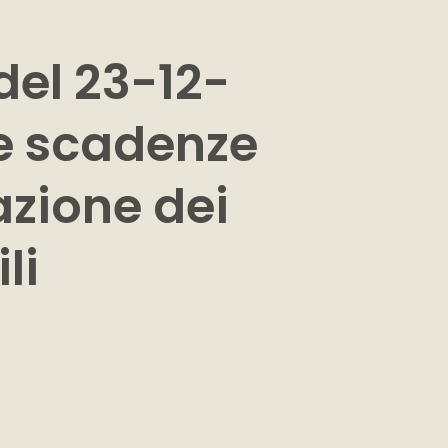
del 23-12-
 e scadenze
azione dei
li