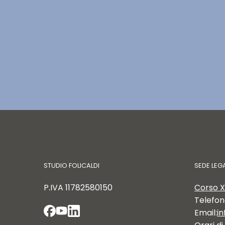
STUDIO FOLICALDI
SEDE LEG
P.IVA
11782580150
Corso X
Telefon
Email:
in