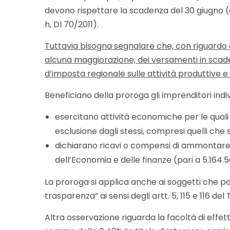
devono rispettare la scadenza del 30 giugno (ar
h, Dl 70/2011).
Tuttavia bisogna segnalare che, con riguardo al
alcuna maggiorazione, dei versamenti in scadenza
d’imposta regionale sulle attività produttive e
Beneficiano della proroga gli imprenditori indivi
esercitano attività economiche per le quali so
esclusione dagli stessi, compresi quelli che 
dichiarano ricavi o compensi di ammontare no
dell’Economia e delle finanze (pari a 5.164.5
La proroga si applica anche ai soggetti che pa
trasparenza” ai sensi degli artt. 5, 115 e 116 del
Altra osservazione riguarda la facoltà di effe