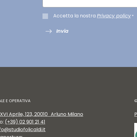
Accetta la nostra
Privacy policy
*
Invia
ALE E OPERATIVA
XVI Aprile, 123, 20010 Arluno Milano
P
o:
(+39) 02 901 21 41
fo@studiofolicaldi.it