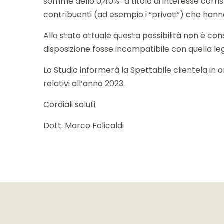
somme dello 0,40% “a titolo di interesse corri
contribuenti (ad esempio i “privati”) che hanno c
Allo stato attuale questa possibilità non è con
disposizione fosse incompatibile con quella l
Lo Studio informerà la Spettabile clientela in 
relativi all’anno 2023.
Cordiali saluti
Dott. Marco Folicaldi