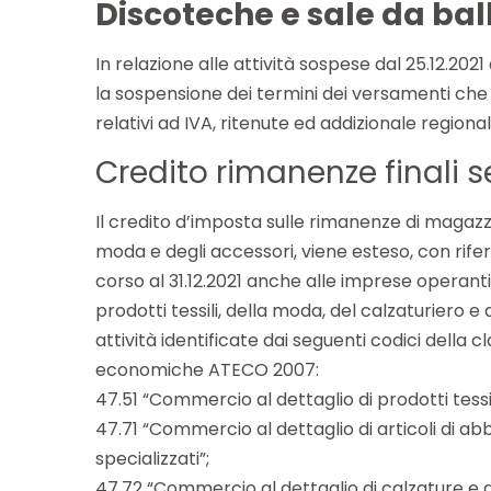
Discoteche e sale da bal
In relazione alle attività sospese dal 25.12.2021
la sospensione dei termini dei versamenti ch
relativi ad IVA, ritenute ed addizionale regiona
Credito rimanenze finali s
Il credito d’imposta sulle rimanenze di magazzi
moda e degli accessori, viene esteso, con rife
corso al 31.12.2021 anche alle imprese operant
prodotti tessili, della moda, del calzaturiero e
attività identificate dai seguenti codici della cl
economiche ATECO 2007:
47.51 “Commercio al dettaglio di prodotti tessili
47.71 “Commercio al dettaglio di articoli di ab
specializzati”;
47.72 “Commercio al dettaglio di calzature e art